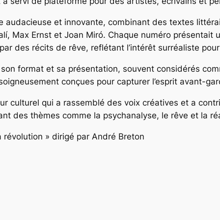
t a servi de plateforme pour des artistes, écrivains et p
e audacieuse et innovante, combinant des textes littérai
 Dalí, Max Ernst et Joan Miró. Chaque numéro présentait u
ar des récits de rêve, reflétant l’intérêt surréaliste pour 
 son format et sa présentation, souvent considérés com
soigneusement conçues pour capturer l’esprit avant-gard
r culturel qui a rassemblé des voix créatives et a contr
rant des thèmes comme la psychanalyse, le rêve et la réa
 révolution » dirigé par André Breton