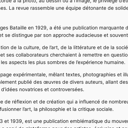
corde à la photo, au dessin ou à l’image, le privilège d’êtr
ines. La revue rassemble une équipe détonante de solid
es Bataille en 1929, a été une publication marquante d
1 et se distingue par son approche audacieuse et souven
ion de la culture, de l’art, de la littérature et de la soc
e et ses collaborateurs cherchaient à remettre en questio
t les aspects les plus sombres de l’expérience humaine.
age expérimentale, mêlant textes, photographies et illust
 également publié des œuvres de divers auteurs, allant de
n d’idées novatrices et controversées.
de réflexion et de création qui a influencé de nombreux
sionner l’art, la philosophie et la critique sociale.
3 et 1939, est une publication emblématique du mouvemen