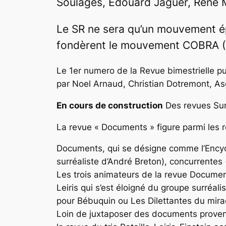
Soulages, Edouard Jaguer, René M
Le SR ne sera qu’un mouvement ép
fondèrent le mouvement COBRA (
Le 1er numero de la Revue bimestrielle pu
par Noel Arnaud, Christian Dotremont, As
En cours de construction
Des revues Sur
La revue «
Documents
» figure parmi les 
Documents
, qui se désigne comme l’Ency
surréaliste
d’André Breton), concurrente
Les trois animateurs de la revue
Documen
Leiris qui s’est éloigné du groupe surréalis
pour
Bébuquin
ou
Les Dilettantes du mira
Loin de juxtaposer des documents provenant