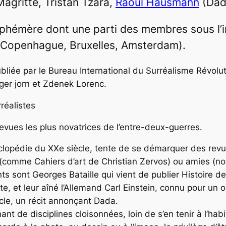
agritte, Tristan Tzara,
Raoul Hausmann
(Dad
hémère dont une parti des membres sous l’in
Copenhague, Bruxelles, Amsterdam).
bliée par le Bureau International du Surréalisme Révolut
ger jorn et Zdenek Lorenc.
réalistes
revues les plus novatrices de l’entre-deux-guerres.
clopédie du XXe siècle, tente de se démarquer des revu
s (comme
Cahiers d’art
de Christian Zervos) ou amies (n
ts
sont Georges Bataille qui vient de publier
Histoire de 
te, et leur aîné l’Allemand Carl Einstein, connu pour un ou
cle
, un récit annonçant Dada.
 de disciplines cloisonnées, loin de s’en tenir à l’habi